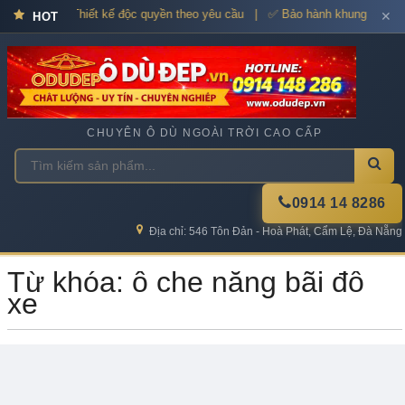
dù cao cấp – Thiết kế độc quyền theo yêu cầu | ✅ Bảo hành khung xương
✕
HOT
CHUYÊN Ô DÙ NGOÀI TRỜI CAO CẤP
0914 14 8286
Địa chỉ: 546 Tôn Đản - Hoà Phát, Cẩm Lệ, Đà Nẵng
Từ khóa: ô che nắng bãi đỗ
xe