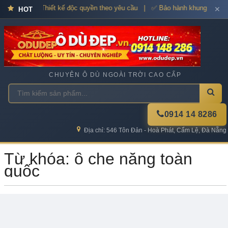
 dù cao cấp – Thiết kế độc quyền theo yêu cầu | ✅ Bảo hành khung xương
✕
HOT
CHUYÊN Ô DÙ NGOÀI TRỜI CAO CẤP
0914 14 8286
Địa chỉ: 546 Tôn Đản - Hoà Phát, Cẩm Lệ, Đà Nẵng
Từ khóa: ô che nắng toàn
quốc