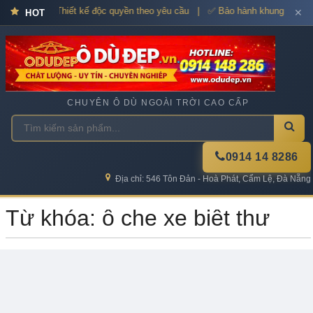
 dù cao cấp – Thiết kế độc quyền theo yêu cầu | ✅ Bảo hành khung xương
✕
HOT
CHUYÊN Ô DÙ NGOÀI TRỜI CAO CẤP
0914 14 8286
Địa chỉ: 546 Tôn Đản - Hoà Phát, Cẩm Lệ, Đà Nẵng
Từ khóa: ô che xe biệt thự