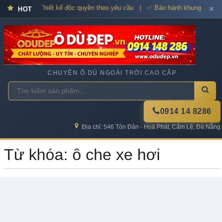
dù cao cấp – Thiết kế độc quyền theo yêu cầu | ✅ Bảo hành khung xương
✕
HOT
CHUYÊN Ô DÙ NGOÀI TRỜI CAO CẤP
0914 14 8286
Địa chỉ: 546 Tôn Đản - Hoà Phát, Cẩm Lệ, Đà Nẵng
Từ khóa: ô che xe hơi