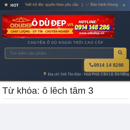
dù cao cấp – Thiết kế độc quyền theo yêu cầu | ✅ Bảo hành khung xương
✕
HOT
CHUYÊN Ô DÙ NGOÀI TRỜI CAO CẤP
0914 14 8286
Địa chỉ: 546 Tôn Đản - Hoà Phát, Cẩm Lệ, Đà Nẵng
Từ khóa: ô lệch tâm 3