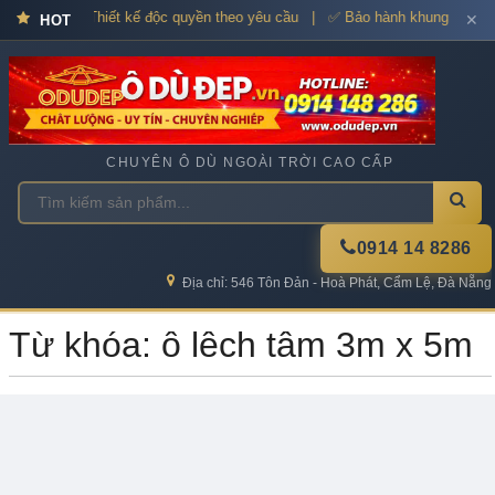
dù cao cấp – Thiết kế độc quyền theo yêu cầu | ✅ Bảo hành khung xương
✕
HOT
CHUYÊN Ô DÙ NGOÀI TRỜI CAO CẤP
0914 14 8286
Địa chỉ: 546 Tôn Đản - Hoà Phát, Cẩm Lệ, Đà Nẵng
Từ khóa: ô lệch tâm 3m x 5m