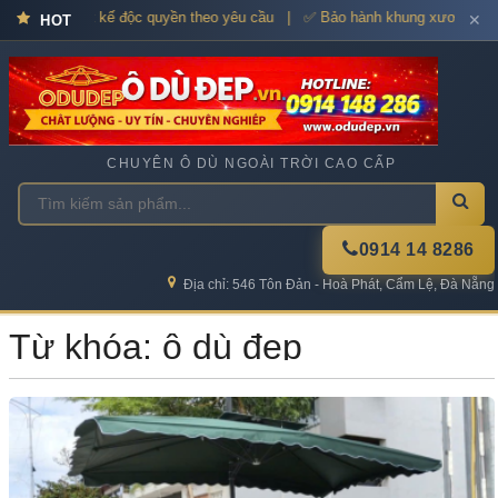
cấp – Thiết kế độc quyền theo yêu cầu | ✅ Bảo hành khung xương 12–36 
✕
HOT
CHUYÊN Ô DÙ NGOÀI TRỜI CAO CẤP
0914 14 8286
Địa chỉ: 546 Tôn Đản - Hoà Phát, Cẩm Lệ, Đà Nẵng
Từ khóa: ô dù đẹp