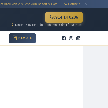
✕
t khấu đến 20% cho đơn Resort & Café | 📞 Hotline tư vấn: 0914 14 8286
0914 14 8286
Địa chỉ: 546 Tôn Đản - Hoà Phát, Cẩm Lệ, Đà Nẵng
BÁO GIÁ