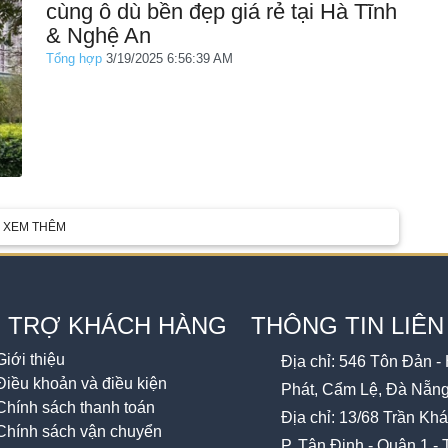
cùng ô dù bền đẹp giá rẻ tại Hà Tĩnh
& Nghệ An
Tổng hợp
3/19/2025 6:56:39 AM
XEM THÊM
 TRỢ KHÁCH HÀNG
THÔNG TIN LIÊN
Giới thiệu
Địa chỉ: 546 Tôn Đản -
Điều khoản và điều kiện
Phát, Cẩm Lệ, Đà Nẵn
Chính sách thanh toán
Địa chỉ: 13/68 Trần Kh
Chính sách vận chuyển
P. Tân Định - Quận 1 