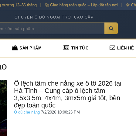
ương 12–36 tháng | 🚀 Giao hàng toàn quốc – Lắp đặt tận nơi | 💎 Chiế
CHUYÊN Ô DÙ NGOÀI TRỜI CAO CẤP
SẢN PHẨM
TIN TỨC
LIÊN HỆ
áo
Ô lệch tâm che nắng xe ô tô 2026 tại
Hà Tĩnh – Cung cấp ô lệch tâm
3,5x3,5m, 4x4m, 3mx5m giá tốt, bền
đẹp toàn quốc
Ô dù che nắng
7/2/2026 10:00:23 PM