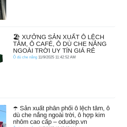
🏖️ XƯỞNG SẢN XUẤT Ô LỆCH
TÂM, Ô CAFÉ, Ô DÙ CHE NẮNG
NGOÀI TRỜI UY TÍN GIÁ RẺ
Ô dù che nắng
11/9/2025 11:42:52 AM
☂️ Sản xuất phân phối ô lệch tâm, ô
dù che nắng ngoài trời, ô hợp kim
nhôm cao cấp – odudep.vn