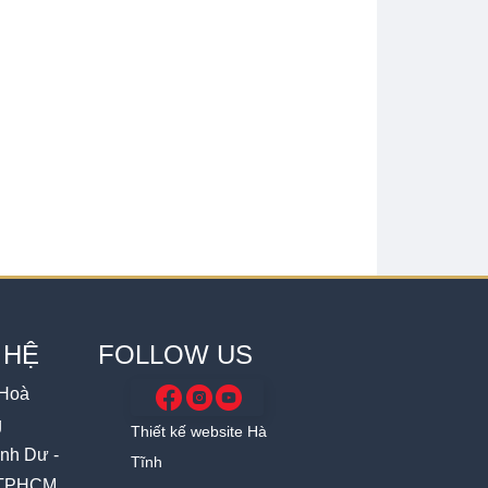
 HỆ
FOLLOW US
 Hoà
g
Thiết kế website Hà
ánh Dư -
Tĩnh
- TPHCM