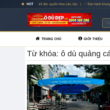
🌟 Ô dù cao cấp – Thiết kế độc quyền theo yêu cầu | ✅ Bảo hành khung x
HOT
TRANG CHỦ
GIỚI THIỆU
Từ khóa: ô dù quảng c