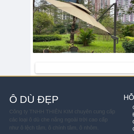
HỖ
Ô DÙ ĐẸP
Công ty TNHH THIÊN KIM chuyên cung cấp
các loại ô dù che nắng ngoài trời cao cấp
như ô lệch tâm, ô chính tâm, ô nhôm.