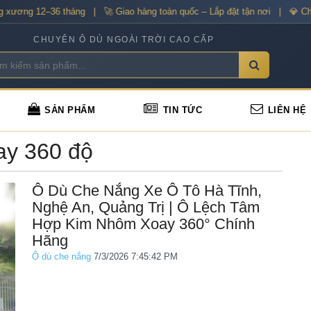
ơng 12–36 tháng | 🚀 Giao hàng toàn quốc – Lắp đặt tận nơi | 💎 Chiết 
CHUYÊN Ô DÙ NGOÀI TRỜI CAO CẤP
SẢN PHẨM
TIN TỨC
LIÊN HỆ
ay 360 độ
Ô Dù Che Nắng Xe Ô Tô Hà Tĩnh,
Nghệ An, Quảng Trị | Ô Lệch Tâm
Hợp Kim Nhôm Xoay 360° Chính
Hãng
Ô dù che nắng
7/3/2026 7:45:42 PM