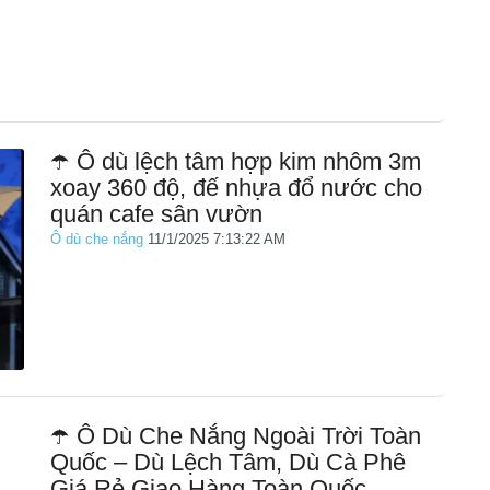
☂️ Ô dù lệch tâm hợp kim nhôm 3m
xoay 360 độ, đế nhựa đổ nước cho
quán cafe sân vườn
Ô dù che nắng
11/1/2025 7:13:22 AM
☂️ Ô Dù Che Nắng Ngoài Trời Toàn
Quốc – Dù Lệch Tâm, Dù Cà Phê
Giá Rẻ Giao Hàng Toàn Quốc