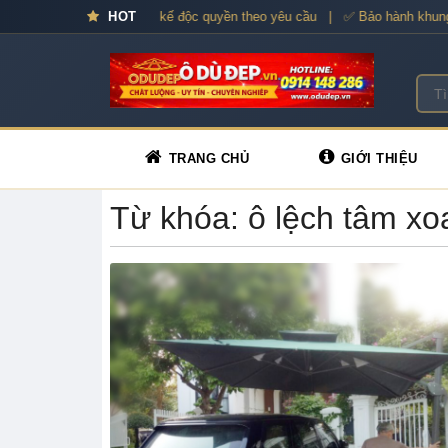
 Ô dù cao cấp – Thiết kế độc quyền theo yêu cầu | ✅ Bảo hành khung xư
HOT
TRANG CHỦ
GIỚI THIỆU
Từ khóa: ô lệch tâm xo