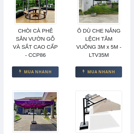
CHÒI CÀ PHÊ
Ô DÙ CHE NẮNG
SÂN VƯỜN GỖ
LỆCH TÂM
VÀ SẮT CAO CẤP
VUÔNG 3M x 5M -
- CCP86
LTV35M
MUA NHANH
MUA NHANH