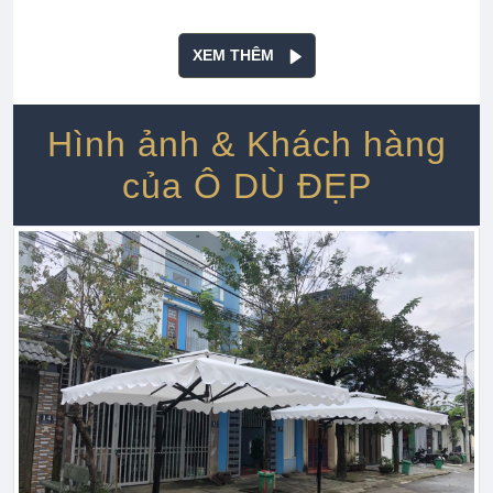
XEM THÊM
Hình ảnh & Khách hàng
của Ô DÙ ĐẸP