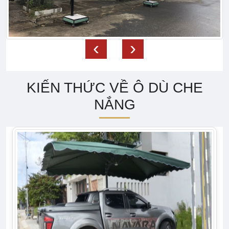
‹
›
KIẾN THỨC VỀ Ô DÙ CHE
NẮNG