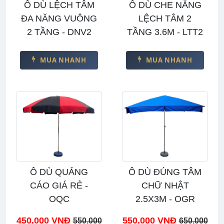
Ô DÙ LỆCH TÂM
Ô DÙ CHE NẮNG
ĐA NĂNG VUÔNG
LỆCH TÂM 2
2 TẦNG - DNV2
TẦNG 3.6M - LTT2
MUA NHANH
MUA NHANH
Ô DÙ QUẢNG
Ô DÙ ĐÚNG TÂM
CÁO GIÁ RẺ -
CHỮ NHẬT
OQC
2.5X3M - OGR
450.000 VNĐ
550.000 VNĐ
550.000
650.000