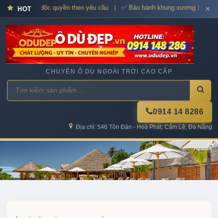
 – Thiết kế độc quyền theo yêu cầu | ✅ Bảo hành khung xương 12–36 thán
✕
HOT
CHUYÊN Ô DÙ NGOÀI TRỜI CAO CẤP
0914 14 8286
Địa chỉ: 546 Tôn Đản - Hoà Phát, Cẩm Lệ, Đà Nẵng