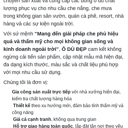
chuyên sản xuất và cung cấp các dòng ô dù chất
lượng phục vụ cho nhu cầu che nắng, che mưa
trong không gian sân vườn, quán cà phê, resort, nhà
hàng và các sự kiện ngoài trời.
Với sứ mệnh
"Mang đến giải pháp che phủ hiệu
quả và thẩm mỹ cho mọi không gian sống và
kinh doanh ngoài trời"
,
Ô DÙ ĐẸP
cam kết không
ngừng cải tiến sản phẩm, cập nhật mẫu mã hiện đại,
đa dạng kích thước, màu sắc và chất liệu phù hợp
với mọi nhu cầu sử dụng.
Chúng tôi là đơn vị:
Gia công s
ản xuất trực tiếp
với nhà xưởng hiện đại,
kiểm tra chất lượng hàng hóa
Thiết kế
theo xu hướng mới, đảm bảo tính thẩm mỹ và
công năng
Giá cả cạnh tranh
, không qua trung gian
Hỗ trợ giao hàng toàn quốc
, lắp đặt tận nơi theo yêu