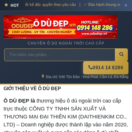
 cao cấp – Thiết kế độc quyền theo yêu cầu | ✅ Bảo hành khung xương 12
✕
HOT
CHUYÊN Ô DÙ NGOÀI TRỜI CAO CẤP
0914 14 8286
Địa chỉ: 546 Tôn Đản - Hoà Phát, Cẩm Lệ, Đà Nẵng
GIỚI THIỆU VỀ Ô DÙ ĐẸP
Ô DÙ ĐẸP là
thương hiệu ô dù ngoài trời cao cấp
trực thuộc CÔNG TY TNHH SẢN XUẤT VÀ
THƯƠNG MẠI ĐẠI THIÊN KIM (DAITHIENKIM CO.,
LTD) – Doanh nghiệp được thành lập vào năm 2020,