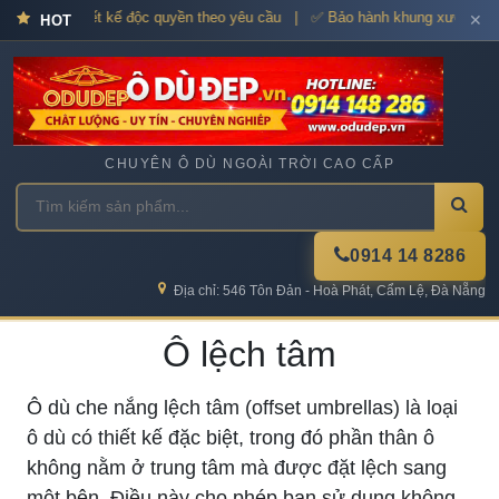
cao cấp – Thiết kế độc quyền theo yêu cầu | ✅ Bảo hành khung xương 12
✕
HOT
CHUYÊN Ô DÙ NGOÀI TRỜI CAO CẤP
0914 14 8286
Địa chỉ: 546 Tôn Đản - Hoà Phát, Cẩm Lệ, Đà Nẵng
Ô lệch tâm
Ô dù che nắng lệch tâm (offset umbrellas) là loại
ô dù có thiết kế đặc biệt, trong đó phần thân ô
không nằm ở trung tâm mà được đặt lệch sang
một bên. Điều này cho phép bạn sử dụng không