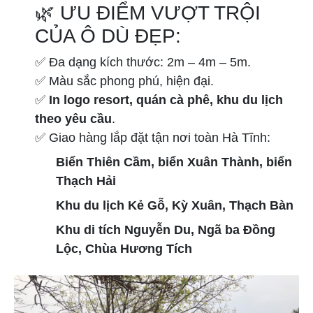
🌿 ƯU ĐIỂM VƯỢT TRỘI
CỦA Ô DÙ ĐẸP:
✅ Đa dạng kích thước: 2m – 4m – 5m.
✅ Màu sắc phong phú, hiện đại.
✅
In logo resort, quán cà phê, khu du lịch
theo yêu cầu
.
✅ Giao hàng lắp đặt tận nơi toàn Hà Tĩnh:
Biển Thiên Cầm, biển Xuân Thành, biển
Thạch Hải
Khu du lịch Kẻ Gỗ, Kỳ Xuân, Thạch Bàn
Khu di tích Nguyễn Du, Ngã ba Đồng
Lộc, Chùa Hương Tích