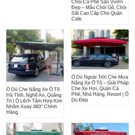
Chòi Cà Phê Sân Vườn
Đẹp – Mẫu Chòi Gỗ, Chòi
Sắt Cao Cấp Cho Quán
Cafe
Ô Dù Ngoài Trời Che Mưa
Nắng Xe Ô Tô – Giải Pháp
Che Xe Hơi, Quán Cà
Ô Dù Che Nắng Xe Ô Tô
Phê, Nhà Hàng, Resort | Ô
Hà Tĩnh, Nghệ An, Quảng
Dù Đẹp
Trị | Ô Lệch Tâm Hợp Kim
Nhôm Xoay 360° Chính
Hãng