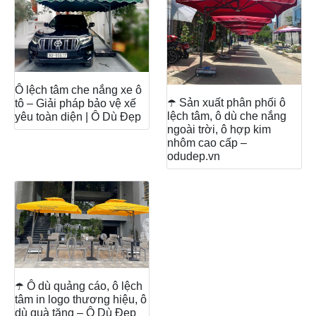
Ô lệch tâm che nắng xe ô
☂️ Sản xuất phân phối ô
tô – Giải pháp bảo vệ xế
lệch tâm, ô dù che nắng
yêu toàn diện | Ô Dù Đẹp
ngoài trời, ô hợp kim
nhôm cao cấp –
odudep.vn
☂️ Ô dù quảng cáo, ô lệch
tâm in logo thương hiệu, ô
dù quà tặng – Ô Dù Đẹp