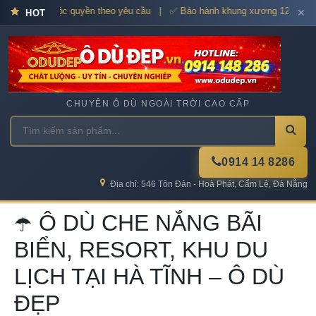
 Thiết kế độc quyền theo yêu cầu | ✅ Bảo hành khung xương 12–36 tháng
✕
HOT
CHUYÊN Ô DÙ NGOÀI TRỜI CAO CẤP
0914 14 8286
Địa chỉ: 546 Tôn Đản - Hoà Phát, Cẩm Lệ, Đà Nẵng
☂️ Ô DÙ CHE NẮNG BÃI
BIỂN, RESORT, KHU DU
LỊCH TẠI HÀ TĨNH – Ô DÙ
ĐẸP