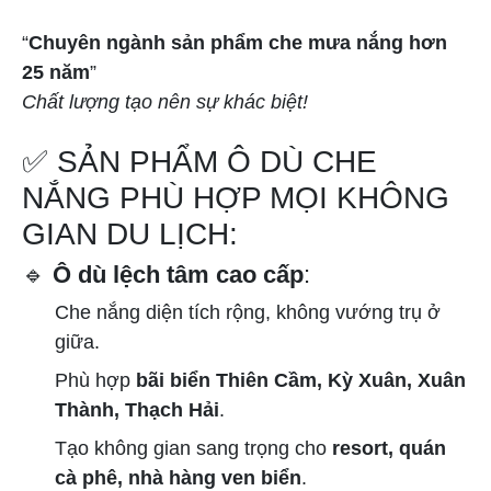
“
Chuyên ngành sản phẩm che mưa nắng hơn
25 năm
”
Chất lượng tạo nên sự khác biệt!
✅ SẢN PHẨM Ô DÙ CHE
NẮNG PHÙ HỢP MỌI KHÔNG
GIAN DU LỊCH:
🔹
Ô dù lệch tâm cao cấp
:
Che nắng diện tích rộng, không vướng trụ ở
giữa.
Phù hợp
bãi biển Thiên Cầm, Kỳ Xuân, Xuân
Thành, Thạch Hải
.
Tạo không gian sang trọng cho
resort, quán
cà phê, nhà hàng ven biển
.