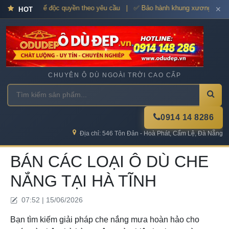
ấp – Thiết kế độc quyền theo yêu cầu | ✅ Bảo hành khung xương 12–36 t
✕
HOT
CHUYÊN Ô DÙ NGOÀI TRỜI CAO CẤP
0914 14 8286
Địa chỉ: 546 Tôn Đản - Hoà Phát, Cẩm Lệ, Đà Nẵng
BÁN CÁC LOẠI Ô DÙ CHE
NẮNG TẠI HÀ TĨNH
07:52 | 15/06/2026
Bạn tìm kiếm giải pháp che nắng mưa hoàn hảo cho