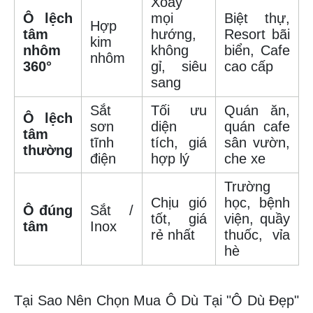
Xoay
Ô lệch
mọi
Biệt thự,
Hợp
tâm
hướng,
Resort bãi
kim
nhôm
không
biển, Cafe
nhôm
360°
gỉ, siêu
cao cấp
sang
Sắt
Tối ưu
Quán ăn,
Ô lệch
sơn
diện
quán cafe
tâm
tĩnh
tích, giá
sân vườn,
thường
điện
hợp lý
che xe
Trường
Chịu gió
học, bệnh
Ô đúng
Sắt /
tốt, giá
viện, quầy
tâm
Inox
rẻ nhất
thuốc, vỉa
hè
Tại Sao Nên Chọn Mua Ô Dù Tại "Ô Dù Đẹp"