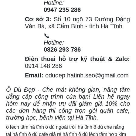
Hotline:
0947 235 286
Cơ sở 3:
Số 10 ngõ 73 Đường Đặng
Văn Bá, xã Cẩm Bình - tỉnh Hà Tĩnh
📞
Hotline:
0826 293 786
Điện thoại hỗ trợ kỹ thuật & Zalo:
0914 148 286
Email:
odudep.hatinh.seo@gmail.com
Ô Dù Đẹp - Che mát không gian, nâng tầm
đẳng cấp công trình của bạn! Liên hệ ngay
hôm nay để nhận ưu đãi giảm giá 10% cho
các đơn hàng thi công trọn gói quán cafe,
trường học, bệnh viện tại Hà Tĩnh.
ô lệch tâm hà tĩnh
ô dù ngoài trời hà tĩnh
ô dù che nắng
tại hà tĩnh
ô dù cafe giá rẻ hà tĩnh
ô dù lệch tâm hợp kim