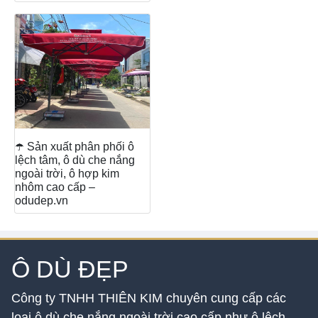
☂️ Sản xuất phân phối ô
lệch tâm, ô dù che nắng
ngoài trời, ô hợp kim
nhôm cao cấp –
odudep.vn
Ô DÙ ĐẸP
Công ty TNHH THIÊN KIM chuyên cung cấp các
loại ô dù che nắng ngoài trời cao cấp như ô lệch