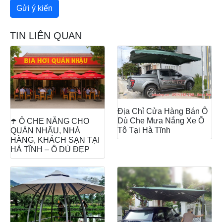
TIN LIÊN QUAN
Địa Chỉ Cửa Hàng Bán Ô
Dù Che Mưa Nắng Xe Ô
☂️ Ô CHE NẮNG CHO
Tô Tại Hà Tĩnh
QUÁN NHẬU, NHÀ
HÀNG, KHÁCH SẠN TẠI
HÀ TĨNH – Ô DÙ ĐẸP