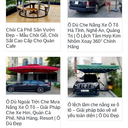
Ô Dù Che Nắng Xe Ô Tô
Chòi Cà Phê Sân Vườn
Hà Tĩnh, Nghệ An, Quảng
Đẹp – Mẫu Chòi Gỗ, Chòi
Trị | Ô Lệch Tâm Hợp Kim
Sắt Cao Cấp Cho Quán
Nhôm Xoay 360° Chính
Cafe
Hãng
Ô Dù Ngoài Trời Che Mưa
Ô lệch tâm che nắng xe ô
Nắng Xe Ô Tô – Giải Pháp
tô – Giải pháp bảo vệ xế
Che Xe Hơi, Quán Cà
yêu toàn diện | Ô Dù Đẹp
Phê, Nhà Hàng, Resort | Ô
Dù Đẹp