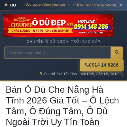
ấp – Thiết kế độc quyền theo yêu cầu | ✅ Bảo hành khung xương 12–36 th
✕
HOT
CHUYÊN Ô DÙ NGOÀI TRỜI CAO CẤP
0914 14 8286
Địa chỉ: 546 Tôn Đản - Hoà Phát, Cẩm Lệ, Đà Nẵng
Bán Ô Dù Che Nắng Hà
Tĩnh 2026 Giá Tốt – Ô Lệch
Tâm, Ô Đúng Tâm, Ô Dù
Ngoài Trời Uy Tín Toàn