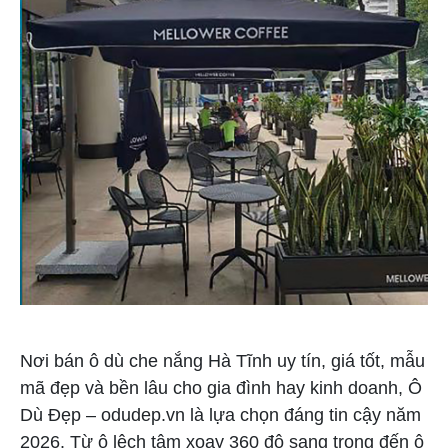
Nơi bán ô dù che nắng Hà Tĩnh uy tín, giá tốt, mẫu
mã đẹp và bền lâu cho gia đình hay kinh doanh, Ô
Dù Đẹp – odudep.vn là lựa chọn đáng tin cậy năm
2026. Từ ô lệch tâm xoay 360 độ sang trọng đến ô