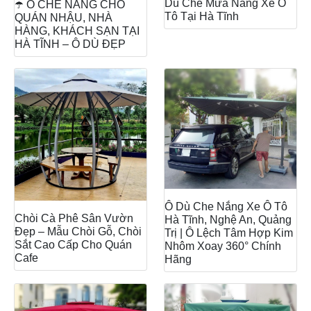
Dù Che Mưa Nắng Xe Ô
☂️ Ô CHE NẮNG CHO
Tô Tại Hà Tĩnh
QUÁN NHẬU, NHÀ
HÀNG, KHÁCH SẠN TẠI
HÀ TĨNH – Ô DÙ ĐẸP
Ô Dù Che Nắng Xe Ô Tô
Chòi Cà Phê Sân Vườn
Hà Tĩnh, Nghệ An, Quảng
Đẹp – Mẫu Chòi Gỗ, Chòi
Trị | Ô Lệch Tâm Hợp Kim
Sắt Cao Cấp Cho Quán
Nhôm Xoay 360° Chính
Cafe
Hãng