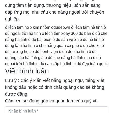
đúng tâm tiện dụng, thương hiệu luôn sẵn sàng
đáp ứng mọi nhu cầu che nắng ngoài trời chuyên
nghiệp.
ô lệch tâm hợp kim nhôm
odudep.vn
ô lệch tâm hà tĩnh
ô
dù ngoài trời hà tĩnh
ô lệch tâm xoay 360 độ
bán ô dù che
nắng hà tĩnh
ô dù bãi biển
ô dù sân vườn
ô dù hà tĩnh
ô
đúng tâm hà tĩnh
ô che nắng quán cà phê
ô dù che xe
ô
dù trường học
ô dù bệnh viện
ô dù đẹp hà tĩnh
ô dù
quảng cáo hà tĩnh
giá ô dù che nắng hà tĩnh
mua ô dù
ngoài trời hà tĩnh
ô dù cao cấp hà tĩnh
ô dù đẹp toàn quốc
Viết bình luận
Lưu ý : Các ý kiến viết bằng ngoại ngữ, tiếng Việt
không dấu hoặc có tính chất quảng cáo sẽ không
được đăng.
Cám ơn sự đóng góp và quan tâm của quý vị.