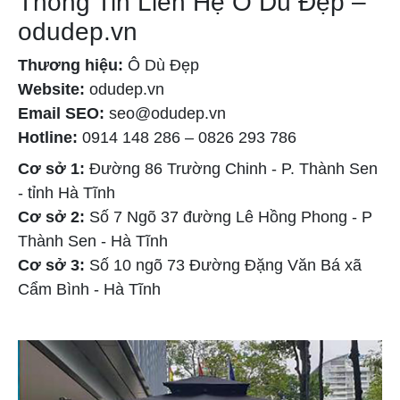
Thông Tin Liên Hệ Ô Dù Đẹp –
odudep.vn
Thương hiệu:
Ô Dù Đẹp
Website:
odudep.vn
Email SEO:
seo@odudep.vn
Hotline:
0914 148 286 – 0826 293 786
Cơ sở 1:
Đường 86 Trường Chinh - P. Thành Sen
- tỉnh Hà Tĩnh
Cơ sở 2:
Số 7 Ngõ 37 đường Lê Hồng Phong - P
Thành Sen - Hà Tĩnh
Cơ sở 3:
Số 10 ngõ 73 Đường Đặng Văn Bá xã
Cẩm Bình - Hà Tĩnh