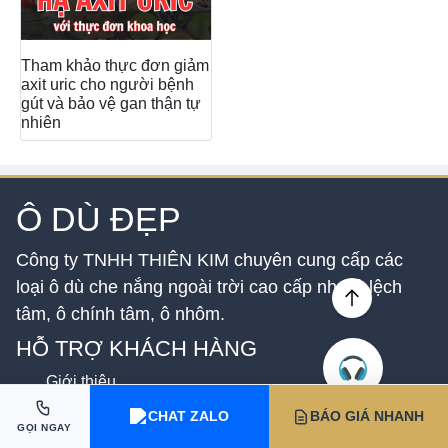
Tham khảo thực đơn giảm
axit uric cho người bệnh
gút và bảo vệ gan thận tự
nhiên
Ô DÙ ĐẸP
Công ty TNHH THIÊN KIM chuyên cung cấp các
loại ô dù che nắng ngoài trời cao cấp như ô lệch
tâm, ô chính tâm, ô nhôm.
HỖ TRỢ KHÁCH HÀNG
Giới thiệu
Điều khoản và điều kiện
CHAT ZALO
BÁO GIÁ NHANH
Chính sách thanh toán
GỌI NGAY