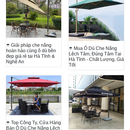
☂️ Giải pháp che nắng
☂️ Mua Ô Dù Che Nắng
hoàn hảo cùng ô dù bền
Lệch Tâm, Đúng Tâm Tại
đẹp giá rẻ tại Hà Tĩnh &
Hà Tĩnh - Chất Lượng, Giá
Nghệ An
Tốt
☂️ Top Công Ty, Cửa Hàng
Bán Ô Dù Che Nắng Lệch