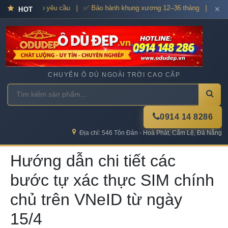
uyền theo yêu cầu | ✅ Bảo hành khung xương 12–36 tháng | 🚀 Giao hàng
✕
HOT
CHUYÊN Ô DÙ NGOÀI TRỜI CAO CẤP
0914 14 8286
Địa chỉ: 546 Tôn Đản - Hoà Phát, Cẩm Lệ, Đà Nẵng
Hướng dẫn chi tiết các
bước tự xác thực SIM chính
chủ trên VNeID từ ngày
15/4