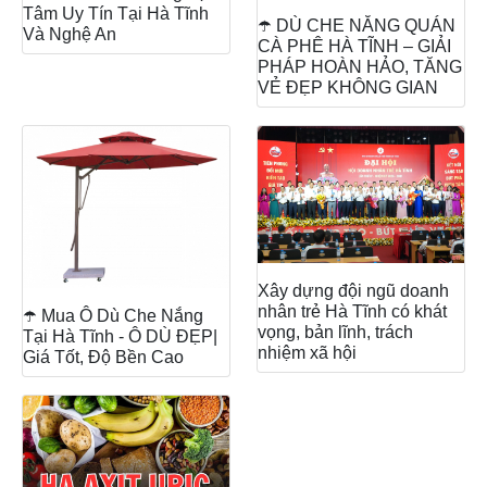
Tâm Uy Tín Tại Hà Tĩnh
☂️ DÙ CHE NẮNG QUÁN
Và Nghệ An
CÀ PHÊ HÀ TĨNH – GIẢI
PHÁP HOÀN HẢO, TĂNG
VẺ ĐẸP KHÔNG GIAN
Xây dựng đội ngũ doanh
nhân trẻ Hà Tĩnh có khát
☂️ Mua Ô Dù Che Nắng
vọng, bản lĩnh, trách
Tại Hà Tĩnh - Ô DÙ ĐẸP|
nhiệm xã hội
Giá Tốt, Độ Bền Cao