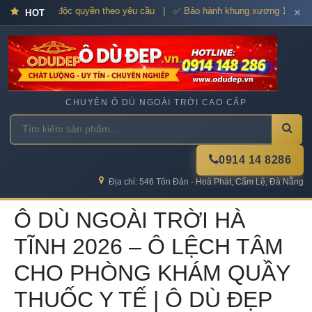
– Thiết kế độc quyền theo yêu cầu | ✅ Bảo hành khung xương 12–36 thán
✕
HOT
CHUYÊN Ô DÙ NGOÀI TRỜI CAO CẤP
0914 14 8286
Địa chỉ: 546 Tôn Đản - Hoà Phát, Cẩm Lệ, Đà Nẵng
Ô DÙ NGOÀI TRỜI HÀ
TĨNH 2026 – Ô LỆCH TÂM
CHO PHÒNG KHÁM QUẦY
THUỐC Y TẾ | Ô DÙ ĐẸP