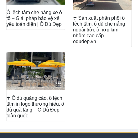
Ô lệch tâm che nắng xe ô
☂️ Sản xuất phân phối ô
tô – Giải pháp bảo vệ xế
lệch tâm, ô dù che nắng
yêu toàn diện | Ô Dù Đẹp
ngoài trời, ô hợp kim
nhôm cao cấp –
odudep.vn
☂️ Ô dù quảng cáo, ô lệch
tâm in logo thương hiệu, ô
dù quà tặng – Ô Dù Đẹp
toàn quốc