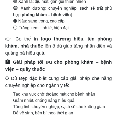
🟢 Xanh lá: dịu mắt, gần gũi thiên nhiên
🔵
Xanh dương: chuyên nghiệp, sạch sẽ (rất phù
hợp
phòng khám – bệnh viện
)
🟤 Nâu: sang trọng, cao cấp
⚪
Trắng kem: tinh tế, hiện đại
👉
Có thể
in logo thương hiệu, tên phòng
khám, nhà thuốc
lên ô dù giúp tăng nhận diện và
quảng bá hiệu quả.
🏥
Giải pháp tối ưu cho phòng khám – bệnh
viện – quầy thuốc
Ô Dù Đẹp đặc biệt cung cấp giải pháp che nắng
chuyên nghiệp cho ngành y tế:
Tạo khu vực chờ thoáng mát cho bệnh nhân
Giảm nhiệt, chống nắng hiệu quả
Tăng tính chuyên nghiệp, sạch sẽ cho không gian
Dễ vệ sinh, bền bỉ theo thời gian