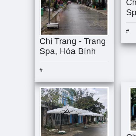
Ch
Sp
#
Chị Trang - Trang
Spa, Hòa Bình
#