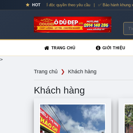
Ô dù cao cấp – Thiết kế độc quyền theo yêu cầu | ✅ Bảo hành khung xươn
HOT
TRANG CHỦ
GIỚI THIỆU
>
Trang chủ
❯
Khách hàng
Khách hàng