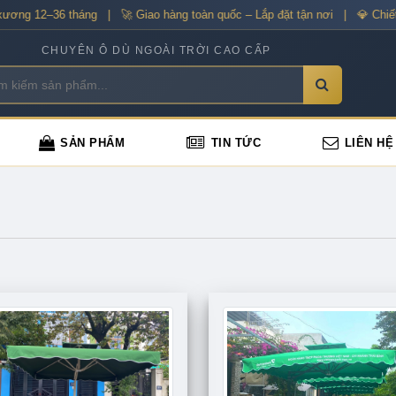
g 12–36 tháng | 🚀 Giao hàng toàn quốc – Lắp đặt tận nơi | 💎 Chiết kh
CHUYÊN Ô DÙ NGOÀI TRỜI CAO CẤP
SẢN PHẨM
TIN TỨC
LIÊN HỆ