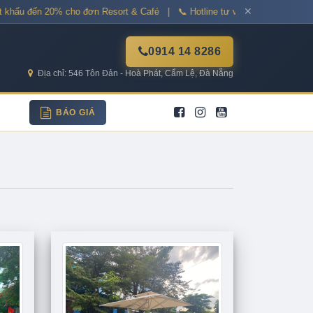
✕
ấu đến 20% cho đơn Resort & Café | 📞 Hotline tư vấn: 0914 14 8286 |
0914 14 8286
Địa chỉ: 546 Tôn Đản - Hoà Phát, Cẩm Lệ, Đà Nẵng
BÁO GIÁ