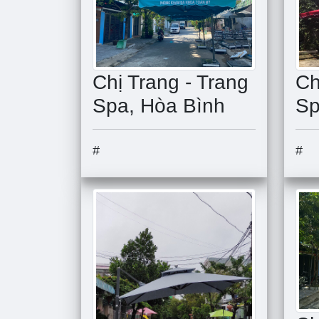
Chị Trang - Trang
Ch
Spa, Hòa Bình
Sp
#
#