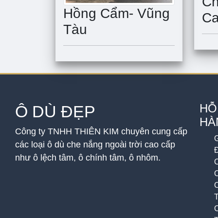
Ch
Hồng Cẩm- Vũng
Ca
Tàu
HỖ
Ô DÙ ĐẸP
HÀ
Công ty TNHH THIÊN KIM chuyên cung cấp
G
các loại ô dù che nắng ngoài trời cao cấp
Đ
như ô lệch tâm, ô chính tâm, ô nhôm.
C
C
C
T
C