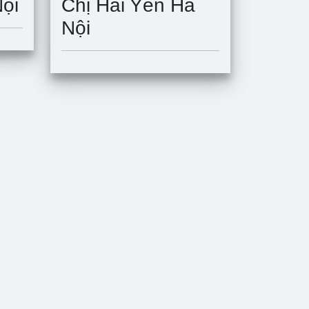
Nội
Chị Hải Yến Hà
Nội