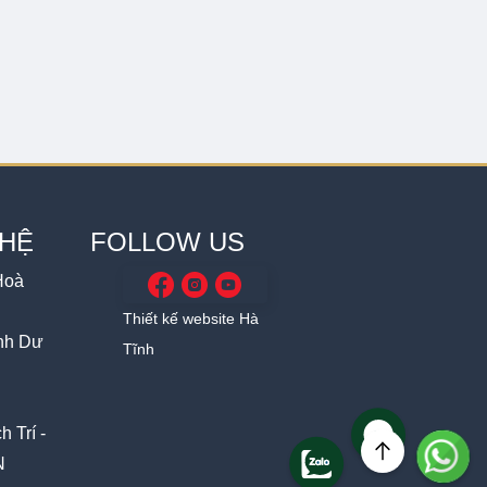
 HỆ
FOLLOW US
Hoà
Thiết kế website Hà
ánh Dư
Tĩnh
 Trí -
N