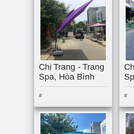
Chị Trang - Trang
Ch
Spa, Hòa Bình
Sp
#
#