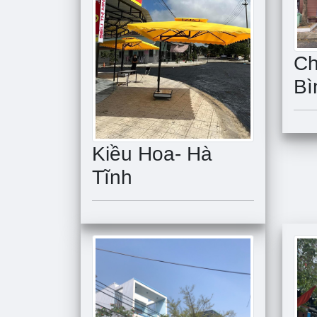
Ch
Bì
Kiều Hoa- Hà
Tĩnh