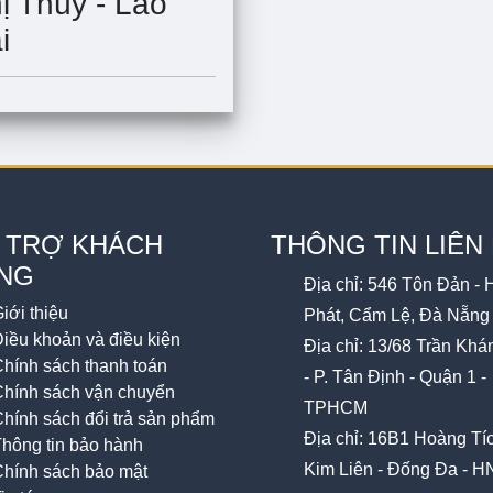
ị Thúy - Lào
i
 TRỢ KHÁCH
THÔNG TIN LIÊN
NG
Địa chỉ: 546 Tôn Đản - 
iới thiệu
Phát, Cẩm Lệ, Đà Nẵng
iều khoản và điều kiện
Địa chỉ: 13/68 Trần Kh
hính sách thanh toán
- P. Tân Định - Quận 1 -
hính sách vận chuyển
TPHCM
hính sách đổi trả sản phẩm
Địa chỉ: 16B1 Hoàng Tích
hông tin bảo hành
Kim Liên - Đống Đa - H
hính sách bảo mật